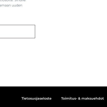
tiosoite. Sinulle
ettamaan uuden
Tietosuojaseloste
Toimitus- & maksuehdot