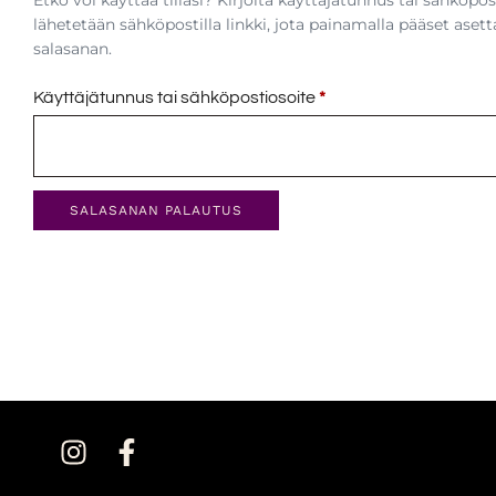
Etkö voi käyttää tiliäsi? Kirjoita käyttäjätunnus tai sähköpos
lähetetään sähköpostilla linkki, jota painamalla pääset as
salasanan.
Käyttäjätunnus tai sähköpostiosoite
*
SALASANAN PALAUTUS