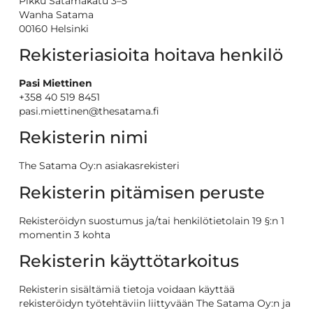
Pikku Satamakatu 3–5
Wanha Satama
00160 Helsinki
Rekisteriasioita hoitava henkilö
Pasi Miettinen
+358 40 519 8451
pasi.miettinen@thesatama.fi
Rekisterin nimi
The Satama Oy:n asiakasrekisteri
Rekisterin pitämisen peruste
Rekisteröidyn suostumus ja/tai henkilötietolain 19 §:n 1
momentin 3 kohta
Rekisterin käyttötarkoitus
Rekisterin sisältämiä tietoja voidaan käyttää
rekisteröidyn työtehtäviin liittyvään The Satama Oy:n ja