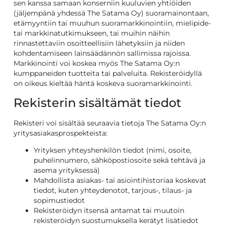
sen kanssa samaan konserniin kuuluvien yhtiöiden
(jäljempänä yhdessä The Satama Oy) suoramainontaan,
etämyyntiin tai muuhun suoramarkkinointiin, mielipide-
tai markkinatutkimukseen, tai muihin näihin
rinnastettaviin osoitteellisiin lähetyksiin ja niiden
kohdentamiseen lainsäädännön sallimissa rajoissa.
Markkinointi voi koskea myös The Satama Oy:n
kumppaneiden tuotteita tai palveluita. Rekisteröidyllä
on oikeus kieltää häntä koskeva suoramarkkinointi.
Rekisterin sisältämät tiedot
Rekisteri voi sisältää seuraavia tietoja The Satama Oy:n
yritysasiakasprospekteista:
Yrityksen yhteyshenkilön tiedot (nimi, osoite,
puhelinnumero, sähköpostiosoite sekä tehtävä ja
asema yrityksessä)
Mahdollista asiakas- tai asiointihistoriaa koskevat
tiedot, kuten yhteydenotot, tarjous-, tilaus- ja
sopimustiedot
Rekisteröidyn itsensä antamat tai muutoin
rekisteröidyn suostumuksella kerätyt lisätiedot