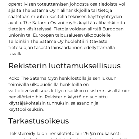
operatiivisen toteuttamisen johdosta osa tiedoista voi
sijaita The Satama Oy:n alihankkijoilla tai tietoja
saatetaan muuten käsitellä teknisen käyttöyhteyden
avulla. The Satama Oy voi myös käyttää alihankkijoita
tietojen käsittelyssä. Tietoja voidaan siirtää Euroopan
unionin tai Euroopan talousalueen ulkopuolelle.
Tällöinkin The Satama Oy huolehtii riittävästä
tietosuojan tasosta lainsäädännön edellyttämällä
tavalla.
Rekisterin luottamuksellisuus
Koko The Satama Oy:n henkilöstöllä ja sen lukuun
toimivilla ulkopuolisilla henkilöillä on
vaitiolovelvollisuus liittyen kaikkiin rekisterin sisältämiin
henkilötietoihin. Rekisterin käyttö on suojattu
käyttäjäkohtaisin tunnuksin, salasanoin ja
käyttöoikeuksin.
Tarkastusoikeus
Rekisteröidyllä on henkilötietolain 26 §:n mukaisesti