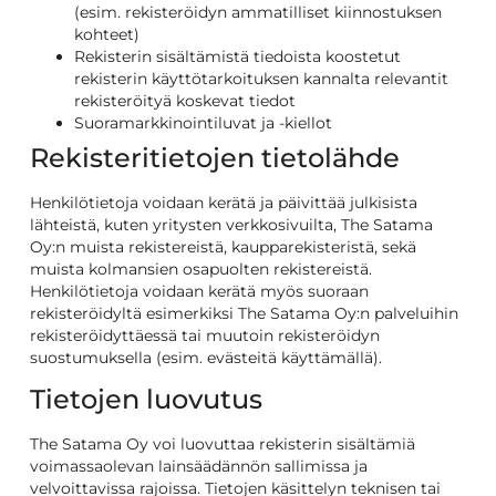
(esim. rekisteröidyn ammatilliset kiinnostuksen
kohteet)
Rekisterin sisältämistä tiedoista koostetut
rekisterin käyttötarkoituksen kannalta relevantit
rekisteröityä koskevat tiedot
Suoramarkkinointiluvat ja -kiellot
Rekisteritietojen tietolähde
Henkilötietoja voidaan kerätä ja päivittää julkisista
lähteistä, kuten yritysten verkkosivuilta, The Satama
Oy:n muista rekistereistä, kaupparekisteristä, sekä
muista kolmansien osapuolten rekistereistä.
Henkilötietoja voidaan kerätä myös suoraan
rekisteröidyltä esimerkiksi The Satama Oy:n palveluihin
rekisteröidyttäessä tai muutoin rekisteröidyn
suostumuksella (esim. evästeitä käyttämällä).
Tietojen luovutus
The Satama Oy voi luovuttaa rekisterin sisältämiä
voimassaolevan lainsäädännön sallimissa ja
velvoittavissa rajoissa. Tietojen käsittelyn teknisen tai