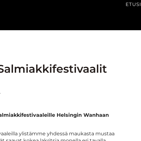
ETUS
 Salmiakkifestivaalit
.
Salmiakkifestivaaleille Helsingin Wanhaan
tivaaleilla ylistämme yhdessä maukasta mustaa
jät saavat kokea lakritsia monella eri tavalla.