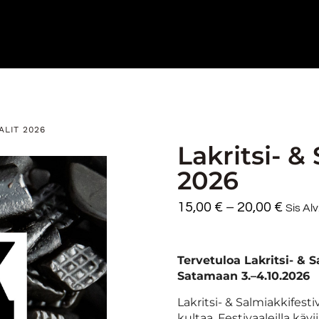
ALIT 2026
Lakritsi- &
2026
15,00
€
–
20,00
€
Sis Alv
Tervetuloa Lakritsi- & 
Satamaan 3.–4.10.2026
Lakritsi- & Salmiakkifes
kultaa. Festivaaleilla kävi